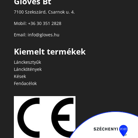
Gloves Bt
7100 Szekszárd, Csarnok u. 4.
Mobil: +36 30 351 2828
Email: info@gloves.hu
Kiemelt termékek
Lánckesztyűk
Lánckötények
Kések
Fenőacélok