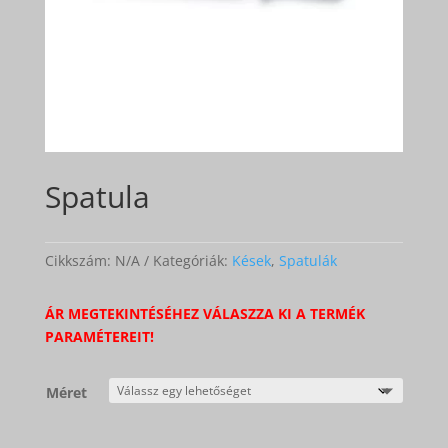
Spatula
Cikkszám:
N/A
Kategóriák:
Kések
,
Spatulák
ÁR MEGTEKINTÉSÉHEZ VÁLASZZA KI A TERMÉK
PARAMÉTEREIT!
Méret