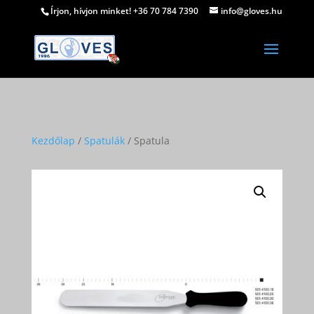
Írjon, hívjon minket! +36 70 784 7390
info@gloves.hu
Kezdőlap
/
Spatulák
/ Spatula