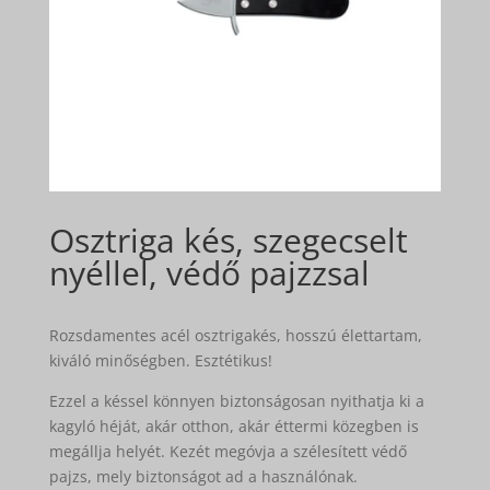
Osztriga kés, szegecselt
nyéllel, védő pajzzsal
Rozsdamentes acél osztrigakés, hosszú élettartam,
kiváló minőségben. Esztétikus!
Ezzel a késsel könnyen biztonságosan nyithatja ki a
kagyló héját, akár otthon, akár éttermi közegben is
megállja helyét. Kezét megóvja a szélesített védő
pajzs, mely biztonságot ad a használónak.