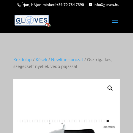
Írjon, hívjon minket! +36 70 784 7390
info@gloves.hu
Kezdőlap
/
Kések
/
Newline sorozat
/ Osztriga kés,
szegecselt nyéllel, védő pajzzsal