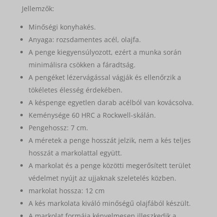
Jellemzők:
Minőségi konyhakés.
Anyaga: rozsdamentes acél, olajfa.
A penge kiegyensúlyozott, ezért a munka során
minimálisra csökken a fáradtság.
A pengéket lézervágással vágják és ellenőrzik a
tökéletes élesség érdekében.
A késpenge egyetlen darab acélból van kovácsolva.
Keménysége 60 HRC a Rockwell-skálán.
Pengehossz: 7 cm.
A méretek a penge hosszát jelzik, nem a kés teljes
hosszát a markolattal együtt.
A markolat és a penge közötti megerősített terület
védelmet nyújt az ujjaknak szeletelés közben.
markolat hossza: 12 cm
A kés markolata kiváló minőségű olajfából készült.
A markolat formája kényelmesen illeszkedik a