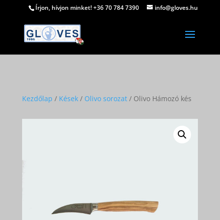
Írjon, hívjon minket! +36 70 784 7390
info@gloves.hu
Kezdőlap
/
Kések
/
Olivo sorozat
/ Olivo Hámozó kés