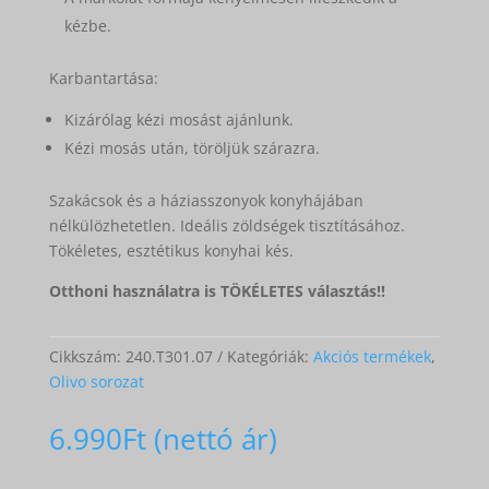
kézbe.
Karbantartása:
Kizárólag kézi mosást ajánlunk.
Kézi mosás után, töröljük szárazra.
Szakácsok és a háziasszonyok konyhájában
nélkülözhetetlen. Ideális zöldségek tisztításához.
Tökéletes, esztétikus konyhai kés.
Otthoni használatra is TÖKÉLETES választás!!
Cikkszám:
240.T301.07
Kategóriák:
Akciós termékek
,
Olivo sorozat
6.990
Ft