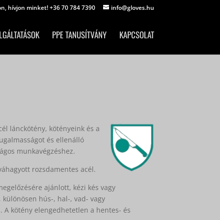
on, hívjon minket! +36 70 784 7390
info@gloves.hu
LGÁLTATÁSOK
PPE TANUSÍTVÁNY
KAPCSOLAT
l lánckötény, kötényeink és a
rugalmasságot és ellenálló
nságos munkavégzéshez.
óváhagyott rozsdamentes acél.
egelőzésére ajánlott, kézi kés vagy
különösen hús-, hal-, vad- vagy
. A kötény elengedhetetlen a hentes- és