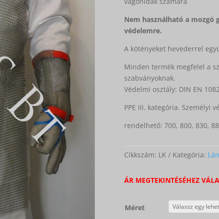
vágóhidak számára
Nem használható a mozgó gé
védelemre.
A kötényeket hevederrel együ
Minden termék megfelel a szi
szabványoknak.
Védelmi osztály: DIN EN 1082
PPE III. kategória. Személyi v
rendelhető: 700, 800, 830, 
Cikkszám:
LK
Kategória:
Lán
ÁR MEGTEKINTÉSÉHEZ VÁLA
Méret