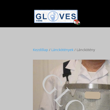
Kezdőlap
/
Lánckötények
/ Lánckötény