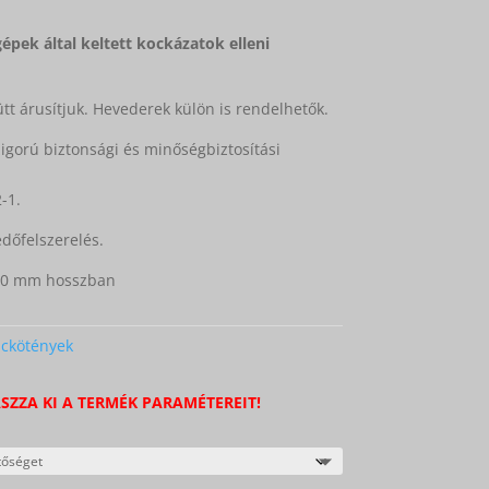
pek által keltett kockázatok elleni
tt árusítjuk. Hevederek külön is rendelhetők.
gorú biztonsági és minőségbiztosítási
-1.
édőfelszerelés.
880 mm hosszban
ckötények
SZZA KI A TERMÉK PARAMÉTEREIT!