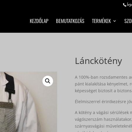
Írj
KEZDŐLAP
BEMUTATKOZÁS
TERMÉKEK
SZO
Lánckötény
A 100%-ban rozsdamentes acé
pánt kialakítása kényelmet, 
képességet biztosít a bizto
Élelmiszerrel érintkezésre j
A kötény a vágási sérülések m
vágószerszám használatakor, 
szárnyasvágási műveleteknél