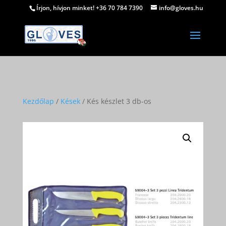
Írjon, hívjon minket! +36 70 784 7390
info@gloves.hu
Kezdőlap
/
Kések
/ Kés készlet 3 db-os