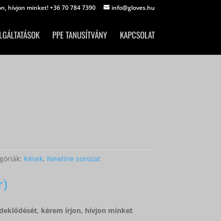
on, hívjon minket! +36 70 784 7390
info@gloves.hu
LGÁLTATÁSOK
PPE TANUSÍTVÁNY
KAPCSOLAT
góriák:
Kések
,
Newline sorozat
deklődését, kérem írjon, hívjon minket