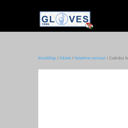
Kezdőlap
/
Kések
/
Newline sorozat
/ Cukrász k