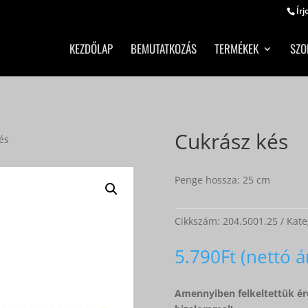
Írj
KEZDŐLAP
BEMUTATKOZÁS
TERMÉKEK
SZO
Cukrász kés
és
Penge hossza: 25 cm
Cikkszám:
204.5001.25
Kate
5.790
Ft
Amennyiben felkeltettük ér